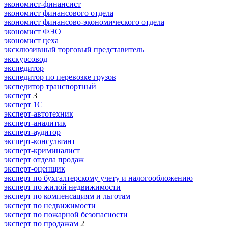
экономист-финансист
экономист финансового отдела
экономист финансово-экономического отдела
экономист ФЭО
экономист цеха
эксклюзивный торговый представитель
экскурсовод
экспедитор
экспедитор по перевозке грузов
экспедитор транспортный
эксперт
3
эксперт 1С
эксперт-автотехник
эксперт-аналитик
эксперт-аудитор
эксперт-консультант
эксперт-криминалист
эксперт отдела продаж
эксперт-оценщик
эксперт по бухгалтерскому учету и налогообложению
эксперт по жилой недвижимости
эксперт по компенсациям и льготам
эксперт по недвижимости
эксперт по пожарной безопасности
эксперт по продажам
2