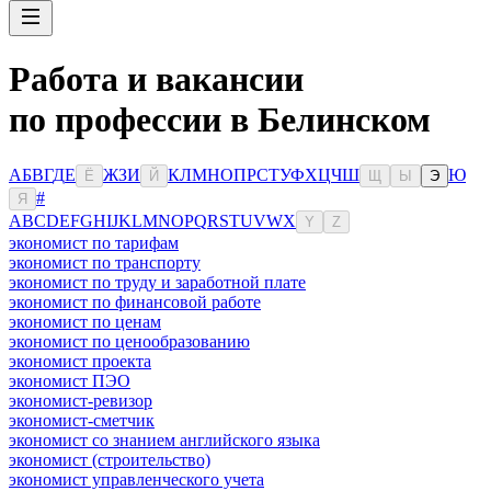
Работа и вакансии
по профессии в Белинском
А
Б
В
Г
Д
Е
Ж
З
И
К
Л
М
Н
О
П
Р
С
Т
У
Ф
Х
Ц
Ч
Ш
Ю
Ё
Й
Щ
Ы
Э
#
Я
A
B
C
D
E
F
G
H
I
J
K
L
M
N
O
P
Q
R
S
T
U
V
W
X
Y
Z
экономист по тарифам
экономист по транспорту
экономист по труду и заработной плате
экономист по финансовой работе
экономист по ценам
экономист по ценообразованию
экономист проекта
экономист ПЭО
экономист-ревизор
экономист-сметчик
экономист со знанием английского языка
экономист (строительство)
экономист управленческого учета