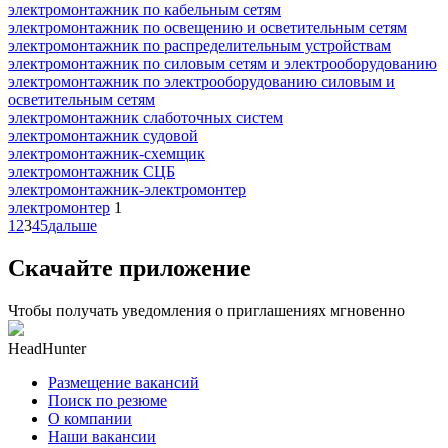
электромонтажник по кабельным сетям
электромонтажник по освещению и осветительным сетям
электромонтажник по распределительным устройствам
электромонтажник по силовым сетям и электрооборудованию
электромонтажник по электрооборудованию силовым и
осветительным сетям
электромонтажник слаботочных систем
электромонтажник судовой
электромонтажник-схемщик
электромонтажник СЦБ
электромонтажник-электромонтер
электромонтер
1
1
2
3
4
5
дальше
Скачайте приложение
Чтобы получать уведомления о приглашениях мгновенно
HeadHunter
Размещение вакансий
Поиск по резюме
О компании
Наши вакансии