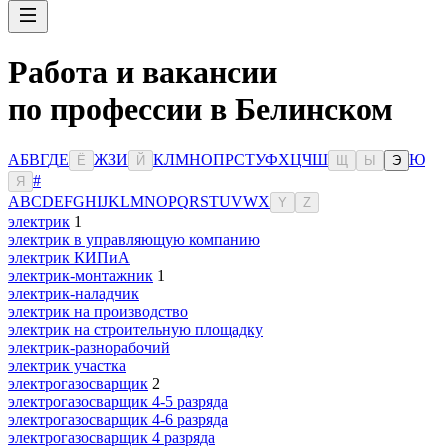
Работа и вакансии
по профессии в Белинском
А
Б
В
Г
Д
Е
Ж
З
И
К
Л
М
Н
О
П
Р
С
Т
У
Ф
Х
Ц
Ч
Ш
Ю
Ё
Й
Щ
Ы
Э
#
Я
A
B
C
D
E
F
G
H
I
J
K
L
M
N
O
P
Q
R
S
T
U
V
W
X
Y
Z
электрик
1
электрик в управляющую компанию
электрик КИПиА
электрик-монтажник
1
электрик-наладчик
электрик на производство
электрик на строительную площадку
электрик-разнорабочий
электрик участка
электрогазосварщик
2
электрогазосварщик 4-5 разряда
электрогазосварщик 4-6 разряда
электрогазосварщик 4 разряда