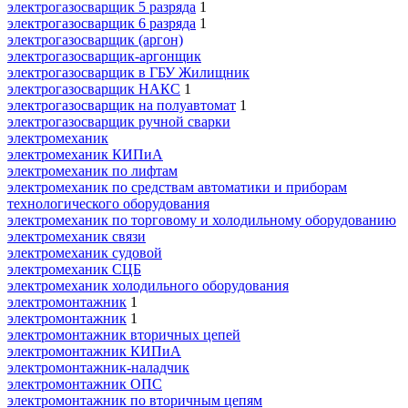
электрогазосварщик 5 разряда
1
электрогазосварщик 6 разряда
1
электрогазосварщик (аргон)
электрогазосварщик-аргонщик
электрогазосварщик в ГБУ Жилищник
электрогазосварщик НАКС
1
электрогазосварщик на полуавтомат
1
электрогазосварщик ручной сварки
электромеханик
электромеханик КИПиА
электромеханик по лифтам
электромеханик по средствам автоматики и приборам
технологического оборудования
электромеханик по торговому и холодильному оборудованию
электромеханик связи
электромеханик судовой
электромеханик СЦБ
электромеханик холодильного оборудования
электромонтажник
1
электромонтажник
1
электромонтажник вторичных цепей
электромонтажник КИПиА
электромонтажник-наладчик
электромонтажник ОПС
электромонтажник по вторичным цепям