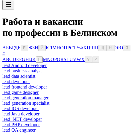
Работа и вакансии
по профессии в Белинском
А
Б
В
Г
Д
Е
Ж
З
И
К
Л
М
Н
О
П
Р
С
Т
У
Ф
Х
Ц
Ч
Ш
Э
Ю
Ё
Й
Щ
Ы
Я
#
A
B
C
D
E
F
G
H
I
J
K
M
N
O
P
Q
R
S
T
U
V
W
X
L
Y
Z
lead Android developer
lead business analyst
lead data scientist
lead developer
lead frontend developer
lead game designer
lead generation manager
lead generation specialist
lead IOS developer
lead Java developer
lead .NET developer
lead PHP developer
lead QA engineer