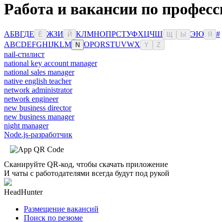
Работа и вакансии по профес
А
Б
В
Г
Д
Е
Ж
З
И
К
Л
М
Н
О
П
Р
С
Т
У
Ф
Х
Ц
Ч
Ш
Э
Ю
#
Ё
Й
Щ
Ы
Я
A
B
C
D
E
F
G
H
I
J
K
L
M
O
P
Q
R
S
T
U
V
W
X
N
Y
Z
nail-стилист
national key account manager
national sales manager
native english teacher
network administrator
network engineer
new business director
new business manager
night manager
Node.js-разработчик
Сканируйте QR-код, чтобы скачать приложение
И чаты с работодателями всегда будут под рукой
HeadHunter
Размещение вакансий
Поиск по резюме