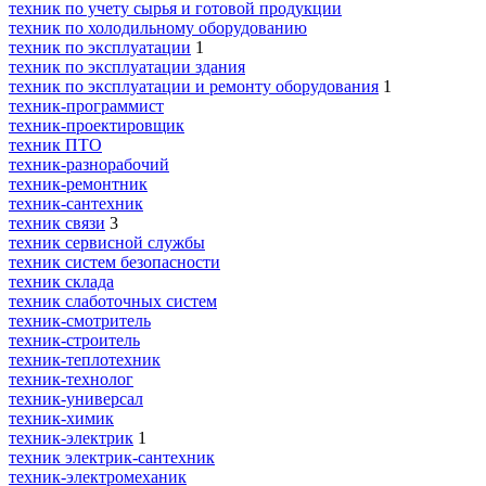
техник по учету сырья и готовой продукции
техник по холодильному оборудованию
техник по эксплуатации
1
техник по эксплуатации здания
техник по эксплуатации и ремонту оборудования
1
техник-программист
техник-проектировщик
техник ПТО
техник-разнорабочий
техник-ремонтник
техник-сантехник
техник связи
3
техник сервисной службы
техник систем безопасности
техник склада
техник слаботочных систем
техник-смотритель
техник-строитель
техник-теплотехник
техник-технолог
техник-универсал
техник-химик
техник-электрик
1
техник электрик-сантехник
техник-электромеханик