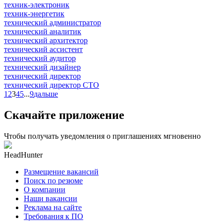
техник-электроник
техник-энергетик
технический администратор
технический аналитик
технический архитектор
технический ассистент
технический аудитор
технический дизайнер
технический директор
технический директор CTO
1
2
3
4
5
...
9
дальше
Скачайте приложение
Чтобы получать уведомления о приглашениях мгновенно
HeadHunter
Размещение вакансий
Поиск по резюме
О компании
Наши вакансии
Реклама на сайте
Требования к ПО