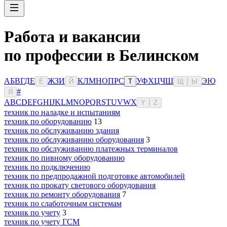
Работа и вакансии
по профессии в Белинском
А
Б
В
Г
Д
Е
Ж
З
И
К
Л
М
Н
О
П
Р
С
У
Ф
Х
Ц
Ч
Ш
Э
Ю
Ё
Й
Т
Щ
Ы
#
Я
A
B
C
D
E
F
G
H
I
J
K
L
M
N
O
P
Q
R
S
T
U
V
W
X
Y
Z
техник по наладке и испытаниям
техник по оборудованию
13
техник по обслуживанию здания
техник по обслуживанию оборудования
3
техник по обслуживанию платежных терминалов
техник по пивному оборудованию
техник по подключению
техник по предпродажной подготовке автомобилей
техник по прокату светового оборудования
техник по ремонту оборудования
7
техник по слаботочным системам
техник по учету
3
техник по учету ГСМ