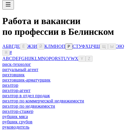
Работа и вакансии
по профессии в Белинском
А
Б
В
Г
Д
Е
Ж
З
И
К
Л
М
Н
О
П
С
Т
У
Ф
Х
Ц
Ч
Ш
Э
Ю
Ё
Й
Р
Щ
Ы
#
Я
A
B
C
D
E
F
G
H
I
J
K
L
M
N
O
P
Q
R
S
T
U
V
W
X
Y
Z
риск-технолог
ритуальный агент
рихтовщик
рихтовщик-арматурщик
риэлтор
риэлтор-агент
риэлтор в отдел продаж
риэлтор по коммерческой недвижимости
риэлтор по недвижимости
риэлтор-стажер
рубщик мяса
рубщик срубов
руководитель