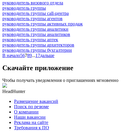
руководитель визового отдела
руководитель группы
руководитель группы call-центра
руководитель группы агентов
руководитель группы активных продаж
руководитель группы аналитики
руководитель группы аналитиков
руководитель группы аптек
руководитель группы архитекторов
руководитель группы бухгалтерии
В начало
5
6
7
8
9
...
17
дальше
Скачайте приложение
Чтобы получать уведомления о приглашениях мгновенно
HeadHunter
Размещение вакансий
Поиск по резюме
О компании
Наши вакансии
Реклама на сайте
Требования к ПО