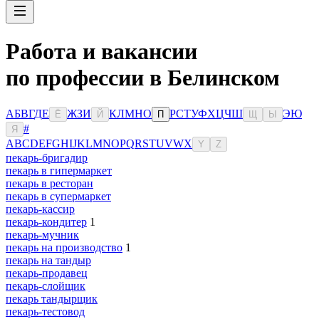
Работа и вакансии
по профессии в Белинском
А
Б
В
Г
Д
Е
Ж
З
И
К
Л
М
Н
О
Р
С
Т
У
Ф
Х
Ц
Ч
Ш
Э
Ю
Ё
Й
П
Щ
Ы
#
Я
A
B
C
D
E
F
G
H
I
J
K
L
M
N
O
P
Q
R
S
T
U
V
W
X
Y
Z
пекарь-бригадир
пекарь в гипермаркет
пекарь в ресторан
пекарь в супермаркет
пекарь-кассир
пекарь-кондитер
1
пекарь-мучник
пекарь на производство
1
пекарь на тандыр
пекарь-продавец
пекарь-слойщик
пекарь тандырщик
пекарь-тестовод