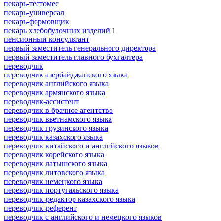
пекарь-тестомес
пекарь-универсал
пекарь-формовщик
пекарь хлебобулочных изделий
1
пенсионный консультант
первый заместитель генерального директора
первый заместитель главного бухгалтера
переводчик
переводчик азербайджанского языка
переводчик английского языка
переводчик армянского языка
переводчик-ассистент
переводчик в брачное агентство
переводчик вьетнамского языка
переводчик грузинского языка
переводчик казахского языка
переводчик китайского и английского языков
переводчик корейского языка
переводчик латышского языка
переводчик литовского языка
переводчик немецкого языка
переводчик португальского языка
переводчик-редактор казахского языка
переводчик-референт
переводчик с английского и немецкого языков