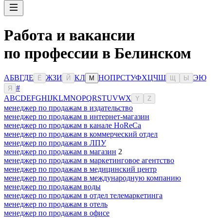
Работа и вакансии
по профессии в Белинском
А
Б
В
Г
Д
Е
Ж
З
И
К
Л
Н
О
П
Р
С
Т
У
Ф
Х
Ц
Ч
Ш
Э
Ю
Ё
Й
М
Щ
Ы
#
Я
A
B
C
D
E
F
G
H
I
J
K
L
M
N
O
P
Q
R
S
T
U
V
W
X
Y
Z
менеджер по продажам в издательство
менеджер по продажам в интернет-магазин
менеджер по продажам в канале HoReCa
менеджер по продажам в коммерческий отдел
менеджер по продажам в ЛПУ
менеджер по продажам в магазин
2
менеджер по продажам в маркетинговое агентство
менеджер по продажам в медицинский центр
менеджер по продажам в международную компанию
менеджер по продажам воды
менеджер по продажам в отдел телемаркетинга
менеджер по продажам в отель
менеджер по продажам в офисе