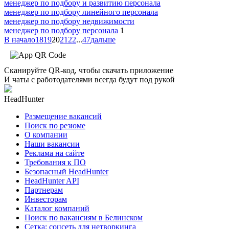
менеджер по подбору и развитию персонала
менеджер по подбору линейного персонала
менеджер по подбору недвижимости
менеджер по подбору персонала
1
В начало
18
19
20
21
22
...
47
дальше
Сканируйте QR-код, чтобы скачать приложение
И чаты с работодателями всегда будут под рукой
HeadHunter
Размещение вакансий
Поиск по резюме
О компании
Наши вакансии
Реклама на сайте
Требования к ПО
Безопасный HeadHunter
HeadHunter API
Партнерам
Инвесторам
Каталог компаний
Поиск по вакансиям в Белинском
Сетка: соцсеть для нетворкинга