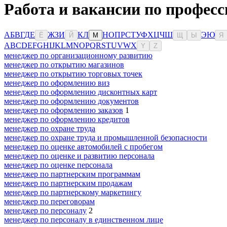
Работа и вакансии по профес
А
Б
В
Г
Д
Е
Ж
З
И
К
Л
Н
О
П
Р
С
Т
У
Ф
Х
Ц
Ч
Ш
Э
Ю
Ё
Й
М
Щ
Ы
Я
A
B
C
D
E
F
G
H
I
J
K
L
M
N
O
P
Q
R
S
T
U
V
W
X
Y
Z
менеджер по организационному развитию
менеджер по открытию магазинов
менеджер по открытию торговых точек
менеджер по оформлению виз
менеджер по оформлению дисконтных карт
менеджер по оформлению документов
менеджер по оформлению заказов
1
менеджер по оформлению кредитов
менеджер по охране труда
менеджер по охране труда и промышленной безопасности
менеджер по оценке автомобилей с пробегом
менеджер по оценке и развитию персонала
менеджер по оценке персонала
менеджер по партнерским программам
менеджер по партнерским продажам
менеджер по партнерскому маркетингу
менеджер по переговорам
менеджер по персоналу
2
менеджер по персоналу в единственном лице