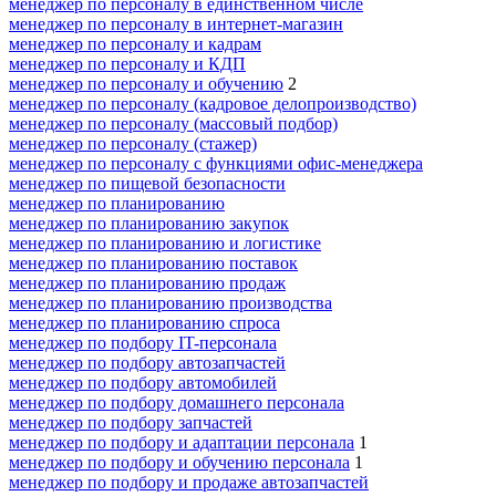
менеджер по персоналу в единственном числе
менеджер по персоналу в интернет-магазин
менеджер по персоналу и кадрам
менеджер по персоналу и КДП
менеджер по персоналу и обучению
2
менеджер по персоналу (кадровое делопроизводство)
менеджер по персоналу (массовый подбор)
менеджер по персоналу (стажер)
менеджер по персоналу с функциями офис-менеджера
менеджер по пищевой безопасности
менеджер по планированию
менеджер по планированию закупок
менеджер по планированию и логистике
менеджер по планированию поставок
менеджер по планированию продаж
менеджер по планированию производства
менеджер по планированию спроса
менеджер по подбору IT-персонала
менеджер по подбору автозапчастей
менеджер по подбору автомобилей
менеджер по подбору домашнего персонала
менеджер по подбору запчастей
менеджер по подбору и адаптации персонала
1
менеджер по подбору и обучению персонала
1
менеджер по подбору и продаже автозапчастей