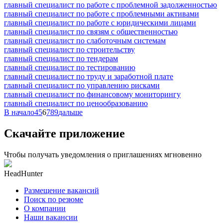
главный специалист по работе с проблемной задолженностью
главный специалист по работе с проблемными активами
главный специалист по работе с юридическими лицами
главный специалист по связям с общественностью
главный специалист по слаботочным системам
главный специалист по строительству
главный специалист по тендерам
главный специалист по тестированию
главный специалист по труду и заработной плате
главный специалист по управлению рисками
главный специалист по финансовому мониторингу
главный специалист по ценообразованию
В начало
4
5
6
7
8
9
дальше
Скачайте приложение
Чтобы получать уведомления о приглашениях мгновенно
HeadHunter
Размещение вакансий
Поиск по резюме
О компании
Наши вакансии