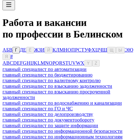
Работа и вакансии
по профессии в Белинском
А
Б
В
Д
Е
Ж
З
И
К
Л
М
Н
О
П
Р
С
Т
У
Ф
Х
Ц
Ч
Ш
Э
Ю
Г
Ё
Й
Щ
Ы
#
Я
A
B
C
D
E
F
G
H
I
J
K
L
M
N
O
P
Q
R
S
T
U
V
W
X
Y
Z
главный специалист по автоматизации
главный специалист по бюджетированию
главный специалист по валютному контролю
главный специалист по взысканию задолженности
главный специалист по взысканию просроченной
задолженности
главный специалист по водоснабжению и канализации
главный специалист по ГО и ЧС
главный специалист по делопроизводству
главный специалист по документообороту
главный специалист по защите информации
главный специалист по информационной безопасности
главный специалист по информационным технологиям