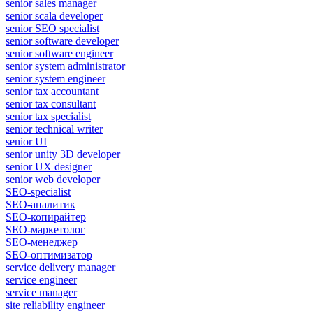
senior sales manager
senior scala developer
senior SEO specialist
senior software developer
senior software engineer
senior system administrator
senior system engineer
senior tax accountant
senior tax consultant
senior tax specialist
senior technical writer
senior UI
senior unity 3D developer
senior UX designer
senior web developer
SEO-specialist
SEO-аналитик
SEO-копирайтер
SEO-маркетолог
SEO-менеджер
SEO-оптимизатор
service delivery manager
service engineer
service manager
site reliability engineer