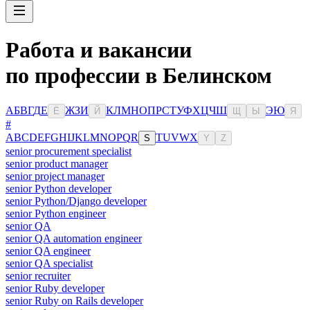
Работа и вакансии
по профессии в Белинском
А
Б
В
Г
Д
Е
Ж
З
И
К
Л
М
Н
О
П
Р
С
Т
У
Ф
Х
Ц
Ч
Ш
Э
Ю
Ё
Й
Щ
Ы
Я
#
A
B
C
D
E
F
G
H
I
J
K
L
M
N
O
P
Q
R
T
U
V
W
X
S
Y
Z
senior procurement specialist
senior product manager
senior project manager
senior Python developer
senior Python/Django developer
senior Python engineer
senior QA
senior QA automation engineer
senior QA engineer
senior QA specialist
senior recruiter
senior Ruby developer
senior Ruby on Rails developer