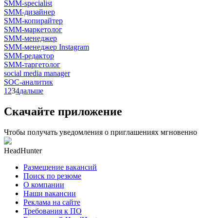
SMM-specialist
SMM-дизайнер
SMM-копирайтер
SMM-маркетолог
SMM-менеджер
SMM-менеджер Instagram
SMM-редактор
SMM-таргетолог
social media manager
SOC-аналитик
1
2
3
4
дальше
Скачайте приложение
Чтобы получать уведомления о приглашениях мгновенно
HeadHunter
Размещение вакансий
Поиск по резюме
О компании
Наши вакансии
Реклама на сайте
Требования к ПО