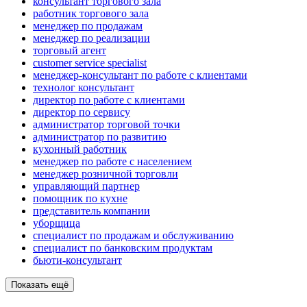
консультант торгового зала
работник торгового зала
менеджер по продажам
менеджер по реализации
торговый агент
customer service specialist
менеджер-консультант по работе с клиентами
технолог консультант
директор по работе с клиентами
директор по сервису
администратор торговой точки
администратор по развитию
кухонный работник
менеджер по работе с населением
менеджер розничной торговли
управляющий партнер
помощник по кухне
представитель компании
уборщица
специалист по продажам и обслуживанию
специалист по банковским продуктам
бьюти-консультант
Показать ещё