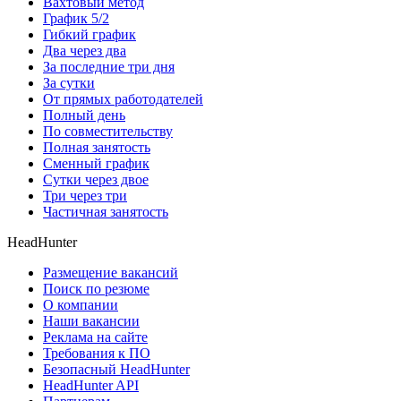
Вахтовый метод
График 5/2
Гибкий график
Два через два
За последние три дня
За сутки
От прямых работодателей
Полный день
По совместительству
Полная занятость
Сменный график
Сутки через двое
Три через три
Частичная занятость
HeadHunter
Размещение вакансий
Поиск по резюме
О компании
Наши вакансии
Реклама на сайте
Требования к ПО
Безопасный HeadHunter
HeadHunter API