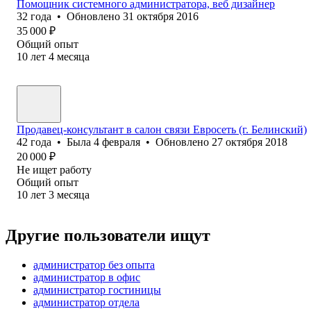
Помощник системного администратора, веб дизайнер
32
года
•
Обновлено
31 октября 2016
35 000
₽
Общий опыт
10
лет
4
месяца
Продавец-консультант в салон связи Евросеть (г. Белинский)
42
года
•
Была
4 февраля
•
Обновлено
27 октября 2018
20 000
₽
Не ищет работу
Общий опыт
10
лет
3
месяца
Другие пользователи ищут
администратор без опыта
администратор в офис
администратор гостиницы
администратор отдела