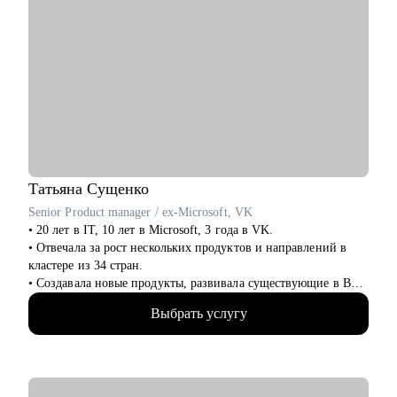
Татьяна
Сущенко
Senior Product manager / ex-Microsoft, VK
• 20 лет в IT, 10 лет в Microsoft, 3 года в VK.
• Отвечала за рост нескольких продуктов и направлений в
кластере из 34 стран.
• Создавала новые продукты, развивала существующие в B2B
и B2C.
Выбрать услугу
• Управляла портфелем из 30 продуктов.
• Помогаю стартапам.
С чем помогу:
• Проверить ваши скиллы и разработать план роста.