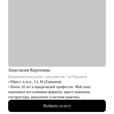
• Начинающим менеджерам с командой в подчинении.
• Компаниям, выстраивающим процесс рекрутмента с нуля.
Анастасия
Коротаева
Карьерный консультант для юристов / ex-Юралинк
• Юрист, к.ю.н., LL.M (Германия).
• Почти 20 лет в юридической профессии. Мой опыт
охватывает все ключевые форматы: юрист компании,
госструктуры, консалтинг и частная практика.
• Более 14 лет работала с иностранными компаниями со всего
Выбрать услугу
мира, оказывая им юридические услуги в России.
• Автор статей в топовых юридических журналах.