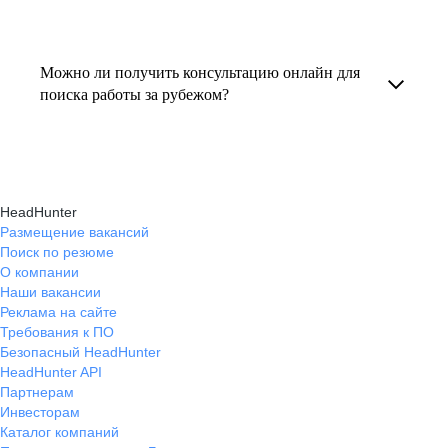
резюме под международные стандарты
текущем месте работы и о том, кому он будет
Профессиональная помощь в поиске работы
и рекомендации по прохождению интервью.
полезен, с какими запросами работает.
за границей включает подготовку резюме
Можно ли получить консультацию онлайн для
Вы точно найдёте того, кто вам нужен!
на иностранном языке, подбор вакансий,
поиска работы за рубежом?
адаптацию к международному рынку труда
Да, карьерные эксперты hh.ru оказывают
и советы по успешному трудоустройству.
помощь в поиске работы за границей онлайн,
помогая выбрать страну, вакансию, а также
HeadHunter
эффективно пройти все этапы собеседования.
Размещение вакансий
Поиск по резюме
О компании
Наши вакансии
Реклама на сайте
Требования к ПО
Безопасный HeadHunter
HeadHunter API
Партнерам
Инвесторам
Каталог компаний