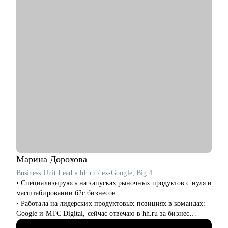
• Ты хочешь сменить место работы, чтобы вырасти по грейду
• Нулевому карьеристу, который хочет работать в ИТ
и/или сменить роль.
• Менеджеру: Product manager, Product Owner, CPO, Project,
• Ты хочешь оценить свои харды/софты и найти точки роста в
бизнесовому лидеру
нынешней компании или за ее пределами.
• Технарю: Архитектору, Разработчику, Dev
• Ты выгорел (-а) и хочешь понять, куда двигаться дальше и
OPS, тестировщику для определения того, чего можно
как.
добиться в будущем
• Хочешь вместе решить какую-то бизнес-задачу.
• Аналитику: Системному, продуктовому, бизнесовому и
Data-аналитику
Кому смогу помочь:
• C-level специалисту: CEO, CPO, CMO, CCO, т.к. опыт на
• Менеджерам продуктов
практике, в том числе, в политику
• Бизнес/системным аналитикам и разработчикам/
тестировщикам
• Маркетологам
• Студентам
Марина
Дорохова
Business Unit Lead в hh.ru / ex-Google, Big 4
• Специализируюсь на запусках рыночных продуктов с нуля и
масштабировании б2с бизнесов.
• Работала на лидерских продуктовых позициях в командах:
Google и МТС Digital, сейчас отвечаю в hh.ru за бизнес
направление.