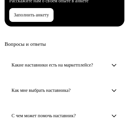
Расскажите нам о своем опыте в анкете
Заполнить анкету
Вопросы и ответы
Какие наставники есть на маркетплейсе?
Карьерные наставники — это HR-
специалисты, карьерные консультанты,
Как мне выбрать наставника?
психологи, резюмерайтеры и менторы.
Умный поиск поможет в три клика выбрать
Менторы работают в ИТ, дизайне, других
наставника для достижения вашей цели.
С чем может помочь наставник?
узкоспециализированных сферах. Они
помогут прокачать навыки, построить