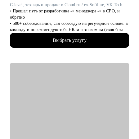
карьерного развития и построить план действий.
C-level, технарь и продакт в Cloud.ru / ex-Softline, VK Tech
• Определиться с выбором специализации.
• Прошел путь от разработчика -> менеджера -> в CPO, и
• Выстроить стратегию поиска работы и карьерного развития,
обратно
в том числе в случае релокации, перехода на руководящую
• 500+ собеседований, сам собеседую на регулярной основе: в
позицию, выхода из декрета.
команду и порекомендую тебя HRам и знакомым (своя база
• С другими вопросами о развитии карьеры.
100+ HRов и HR-tech компаний)
Выбрать услугу
• CPO в облачном провайдере, в облаках 8+ лет
Кому могу помочь:
• Технический менеджер, 7+ лет, бывший разработчик
• Начинающим юристам — составить сильное резюме,
• Продакт-менеджмент, 8+ опыта
подготовиться к собеседованию и получить первую работу.
• Трекер и ментор стартапов ФРИИ, 4+ года
• Опытным профессионалам — составить убедительное
• Преподаватель geekbrains, 3 курса
резюме и научиться уверенно презентовать себя на
• Наставник продакт-менеджеров, 5+ лет
собеседованиях, подготовиться к переходу на руководящие
• Состою в программном комитете 5 конференций, 10+
позиции или в смежные сферы, а также выйти из карьерного
выступлений в год
тупика и определить новые траектории развития.
• Использую ИИ в работе (15+ нейросеток)
• Юристам при переезде в другую страну — выстроить
• Более 100+ консультаций за 2,5+ года для B2C, B2B и B2G
стратегию поиска работы и карьерного развития в другой
заказчиков.
стране.
• Инвестор в венчурном фонде, состою в 2х акселераторах,
команда из 40+ инвесторов, помогаю стартапам найти
инвестиции, а инвесторам - стартапы.
• Честный средний NPS 4.8 у моих консультаций, пока еще
никто не пожалел :)