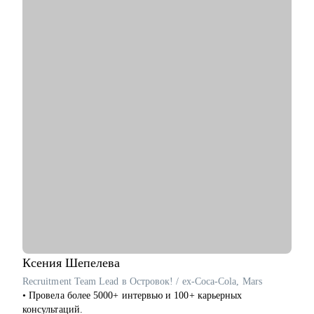
• Подготовить к собеседованиям, тестовым и самой работе.
• Найти ваши точки роста и оптимальное применение ваших
текущих скиллов.
• Построить или доработать стратегию продукта.
• Понять, что делать дальше, если появилась идея продукта
• Найти зону кратного роста для вашего продукта, помочь
посчитать рынок.
• Определить слабые места и минимизировать риски вашего
продукта и бизнеса
Кому могу помочь:
• Начинающим карьеру продакта.
• Профессионалам из смежных отраслей (маркетинг, развитие
бизнеса, дизайн), переходящим в управление продуктом.
• Опытным менеджерам продукта.
• Владельцам стартапа.
Ксения
Шепелева
Recruitment Team Lead в Островок! / ex-Coca-Cola, Mars
• Провела более 5000+ интервью и 100+ карьерных
консультаций.