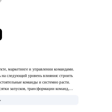
укте, маркетинге и управлении командами.
 на следующий уровень влияния: строить
остоятельные команды и системно расти.
сятки запусков, трансформации команд,
 лидерстве и управлении.
ь