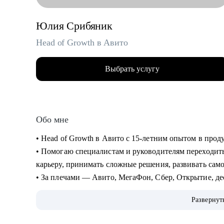
Юлия Срибяник
Head of Growth в Авито
Выбрать услугу
Обо мне
• Head of Growth в Авито с 15-летним опытом в прод
• Помогаю специалистам и руководителям переходить
карьеру, принимать сложные решения, развивать сам
• За плечами — Авито, МегаФон, Сбер, Открытие, де
развитие руководителей и публичные выступления о
Развернут
• Ментор Авито и Women in Tech Russia.