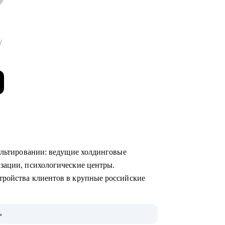
/
сультировании: ведущие холдинговые
изации, психологические центры.
тройства клиентов в крупные российские
ю, что ищут работодатели, с моей помощью
ь