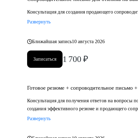
• медицина (не фарма)
• образование
Консультация для создания продающего сопроводи
• психология
Развернуть
• бьюти-индустрия (индустрия красоты)
• HR ( управление персоналом)
• административный персонал
Ближайшая запись
10 августа 2026
• продажи
1 700
₽
• спорт
Записаться
• HoReCa (индустрия гостеприимства)
• туризм
Готовое резюме + сопроводительное письмо +
Консультация для получения ответов на вопросы по
создания эффективного резюме и продающего сопр
Развернуть