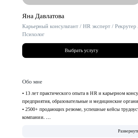
Яна Давлатова
Карьерный консультант / HR эксперт / Рекрутер 
Психолог
Выбрать услугу
Обо мне
• 13 лет практического опыта в HR и карьерном кон
предприятия, образовательные и медицинские орган
• 2500+ продающих резюме, успешные кейсы трудоус
компании.
• Имею опыт нанимающего руководителя и точно зна
Развернут
вы сможете посмотреть на себя «глазами рекрутера».