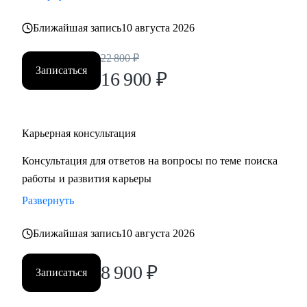
• Хотите понять рынок и своё место в нем - разберем
Ближайшая запись
10 августа 2026
тренды и ваше позиционирование.
• Хотите начать управлять своей карьерой, а не пассивно
22 800
₽
плыть по течению, но не знаете с чего начать ;)
Записаться
16 900
₽
Делаю качественный продукт за счет индивидуального
подхода и максимального погружения в запрос клиента,
Карьерная консультация
глубокой экспертизы и использования в работе различных
подходов и инструментов.
Консультация для ответов на вопросы по теме поиска
работы и развития карьеры
Развернуть
Ближайшая запись
10 августа 2026
8 900
₽
Записаться