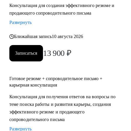
Консультация для создания эффективного резюме и
• Два высших образования - Менеджмент и Стратегическое
продающего сопроводительного письма
управление персоналом. Дополнительное образование в
сфере коучинга и карьерного консультирования.
Развернуть
Ближайшая запись
10 августа 2026
С чем помогу:
• Нет приглашений на интервью - разберем, почему рынок
13 900
₽
не видит вашу ценность, и исправим.
Записаться
• Не знаете, как выгодно представить опыт - соберем
профессиональную идентичность и упакуем опыт так,
чтобы HR заметил.
Готовое резюме + сопроводительное письмо +
• Перерыв в работе, разнородный бэкграунд (нелинейный
карьерная консультация
опыт), сложное увольнение - найдем логичную линию,
Консультация для получения ответов на вопросы по
которая закроет вопросы нанимающей стороны.
теме поиска работы и развития карьеры, создания
• Карьерный переход или выход на новый уровень дохода -
эффективного резюме и продающего
выстроим стратегию с конкретными шагами.
сопроводительного письма
• Готовитесь к важному интервью - отработаем ответы и
подсветим сильные стороны.
Развернуть