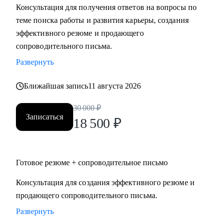
Консультация для получения ответов на вопросы по
Мидл и топ руководители.
теме поиска работы и развития карьеры, создания
• CEO/Генеральный директор
эффективного резюме и продающего
• Операционный директор/Исполнительный директор
сопроводительного письма.
• Коммерческий директор/Директор по продажам
Развернуть
• CFO/ Финансовый директор
• Технический директор
Ближайшая запись
11 августа 2026
• Директор по производству
• ИТ-директор
30 000
₽
• Директор по логистике и закупкам
Записаться
18 500
₽
• Директор по стратегическому развитию
• Директор по качеству
Готовое резюме + сопроводительное письмо
Для своих клиентов я — Карьерный доктор, который
поможет «диагностировать и вылечить» проблемы в
Консультация для создания эффективного резюме и
области профессионального развития: выявить сильные
продающего сопроводительного письма.
стороны и зоны роста, понять личную профессиональную
Развернуть
уникальность, найти оптимальное и актуальное решение, а