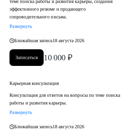
теме поиска работы и развития карьеры, создания
сложные вопросы.
эффективного резюме и продающего
• Анализировать воронку поиска на каждом этапе,
сопроводительного письма.
использовать разные каналы поиска.
Развернуть
Кому могу помочь:
Ближайшая запись
18 августа 2026
Буду полезна специалистам, экспертам, топ-менеджерам
среднего звена
10 000
₽
Записаться
при смене деятельности, перерыве в карьере, в том числе
продолжительный, поиске первой работы в таких сферах
как:
Карьерная консультация
• Административный персонал
• Управление персоналом
Консультация для ответов на вопросы по теме поиска
• Страхование
работы и развития карьеры.
• Продажи / Услуги
Развернуть
• Информационные технологии
Ближайшая запись
18 августа 2026
Мой подход в работе – не делаю за вас, делаю вместе с