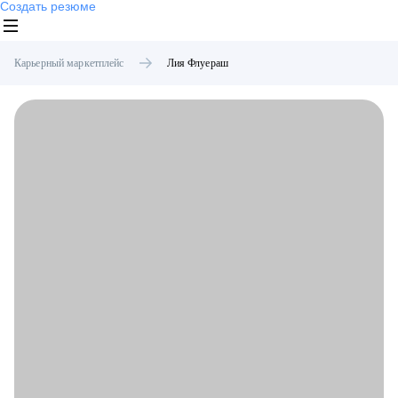
Создать резюме
Карьерный маркетплейс
Лия
Флуераш