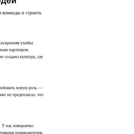
юдей
и команды и строить
 искренняя улыбка
жным партнером.
 создана культура, где
пробовать новую роль —
даже не предполагал, что
. У нас невероятно
стоящим руководителем.