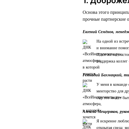
1. Доброже
Основа этого принципа
прочные партнерские 
Евгений Семёнов, менед
На одной из встре
и внимание помог
И все же по-насто
поддержка коллег 
Геннадий Бахмацкий, т
У меня в команде 
менторство для др
ему это может быт
Алексей Мещеряков, руко
Я искренне люблю 
открытая среда: 