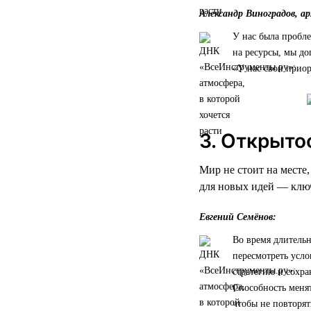
Александр Виноградов, а
У нас была пробле
на ресурсы, мы до
«У нас свои приор
3. Открыто
Мир не стоит на месте
для новых идей — ключ
Евгений Семёнов:
Во время длительн
пересмотреть усло
стратегию и сохра
Способность менят
чтобы не повторят