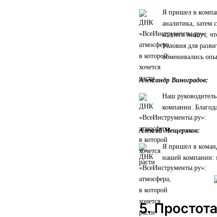
Я пришел в компан
аналитика, затем 
коллеги пишут, чт
Условия для разви
обменивались опы
Александр Виноградов:
Наш руководитель 
компании. Благода
Алексей Мещеряков:
Я пришел в коман
нашей компании: 
5. Простот