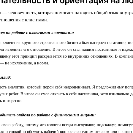
лательность и ориентация на л
 — человечность, которая помогает находить общий язык внутр
отношения с клиентами.
жер по работе с ключевыми клиентами:
ч клиент из крупного строительного бизнеса был настроен негативно, но
ли изменить его отношение. В итоге он стал нашим постоянным и наде
ящему этот принцип раскрывается во внутренних отношениях. В компании
— не исключение, а норма.
имлид:
есть аналитик, который порой себя недооценивает. Я предложил ему по
угих ребят. В итоге он смог открыть в себе наставника, хотя изначально 
ь интересно.
водитель отдела по работе с физическими лицами:
свою работу, потому что коллеги всегда выслушают, подскажут, помогут
можно спокойно обсудить рабочий вопрос с соседним отделом или с выше