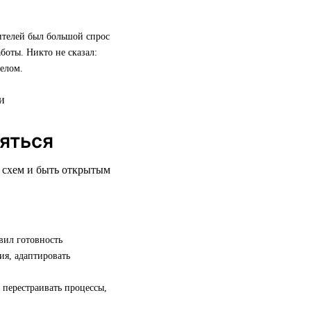
дителей был большой спрос
боты. Никто не сказал:
елом.
няться
х схем и быть открытым
вил готовность
ия, адаптировать
 перестраивать процессы,