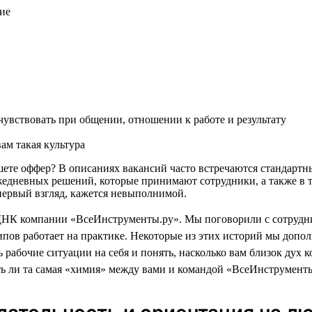
ие
увствовать при общении, отношении к работе и результату
ам такая культура
пишете оффер? В описаниях вакансий часто встречаются стандар
жедневных решений, которые принимают сотрудники, а также в т
а первый взгляд, кажется невыполнимой.
ДНК компании «ВсеИнструменты.ру». Мы поговорили с сотрудни
пов работает на практике. Некоторые из этих историй мы доп
 рабочие ситуации на себя и понять, насколько вам близок дух 
ть ли та самая «химия» между вами и командой «ВсеИнструменты