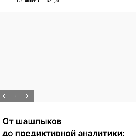
настоящей ИТ-звездой.
/
От шашлыков
до предиктивной аналитики: