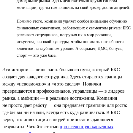
доход выше рынка. Здесь действительно крутая система
мотивации, где ты сам влияешь на свой доход, достигая целей.
Помимо этого, компания уделяет особое внимание обучению
финансовых советников, работающих с сегментом private: БКС
развивает сотрудников, погружая их в мир роскоши,
искусства, высокой культуры, чтобы понимать потребности
клиентов на глубинном уровне. А соцпакет, ДМС, бонусы,
спорт — это уже база.
Эти истории — лишь часть большого пути, который БКС
создает для каждого сотрудника. Здесь стираются границы
между «невозможно» и «я это сделал». Новички
превращаются в профессионалов, управленцы — в лидеров
рынка, а амбиции — в реальные достижения. Компания
не просто дает работу — она предлагает трамплин для роста:
где бы вы ни начали, всегда есть куда развиваться. В БКС
верят, что инвестиции в людей приносят выдающиеся
результаты. Читайте статью
про вселенную карьерных