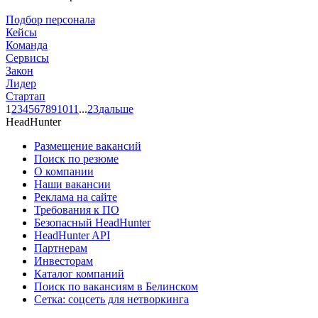
Подбор персонала
Кейсы
Команда
Сервисы
Закон
Лидер
Стартап
1
2
3
4
5
6
7
8
9
10
11
...
23
дальше
HeadHunter
Размещение вакансий
Поиск по резюме
О компании
Наши вакансии
Реклама на сайте
Требования к ПО
Безопасный HeadHunter
HeadHunter API
Партнерам
Инвесторам
Каталог компаний
Поиск по вакансиям в Белинском
Сетка: соцсеть для нетворкинга