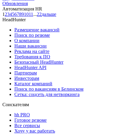
Обновления
Автоматизация HR
1
2
3
4
5
6
7
8
9
10
11
...
22
дальше
HeadHunter
Размещение вакансий
Поиск по резюме
О компании
Наши вакансии
Реклама на сайте
Требования к ПО
Безопасный HeadHunter
HeadHunter API
Партнерам
Инвесторам
Каталог компаний
Поиск по вакансиям в Белинском
Сетка: соцсеть для нетворкинга
Соискателям
hh PRO
Готовое резюме
Все сервисы
Хочу у вас работать