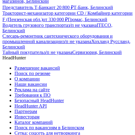
магазинов, Белинский
Представитель Т-Банка
от
20 800
₽
Т-Банк, Белинский
Тракторист-механизатор категории CD / Комбайнер категории
F (Пензенская обл.)
от
330 000
₽
Громас, Белинский
Водитель грузового транспорта
з/п не указана
ITECO,
Белинский
Слесарь-ремонтник сантехнического оборудования и
промышленной канализации
з/п не указана
Хохланд Руссланд,
Белинский
Тайный покупатель
з/п не указана
Сервизория, Белинский
HeadHunter
Размещение вакансий
Поиск по резюме
О компании
Наши вакансии
Реклама на сайте
Требования к ПО
Безопасный HeadHunter
HeadHunter API
Партнерам
Инвесторам
Каталог компаний
Поиск по вакансиям в Белинском
Сетка: соцсеть для нетворкинга