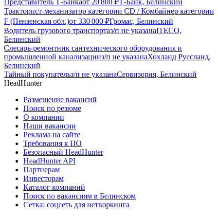
Представитель Т-Банка
от
20 800
₽
Т-Банк, Белинский
Тракторист-механизатор категории CD / Комбайнер категории
F (Пензенская обл.)
от
330 000
₽
Громас, Белинский
Водитель грузового транспорта
з/п не указана
ITECO,
Белинский
Слесарь-ремонтник сантехнического оборудования и
промышленной канализации
з/п не указана
Хохланд Руссланд,
Белинский
Тайный покупатель
з/п не указана
Сервизория, Белинский
HeadHunter
Размещение вакансий
Поиск по резюме
О компании
Наши вакансии
Реклама на сайте
Требования к ПО
Безопасный HeadHunter
HeadHunter API
Партнерам
Инвесторам
Каталог компаний
Поиск по вакансиям в Белинском
Сетка: соцсеть для нетворкинга