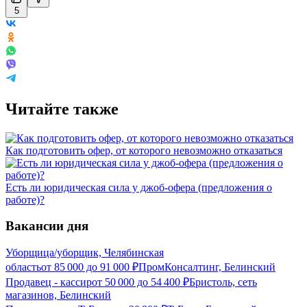
5
Читайте также
Как подготовить офер, от которого невозможно отказаться
Есть ли юридическая сила у джоб-офера (предложения о
работе)?
Вакансии дня
Уборщица/уборщик, Челябинская
область
от
85 000
до
91 000
₽
ПромКонсалтинг, Белинский
Продавец - кассир
от
50 000
до
54 400
₽
Бристоль, сеть
магазинов, Белинский