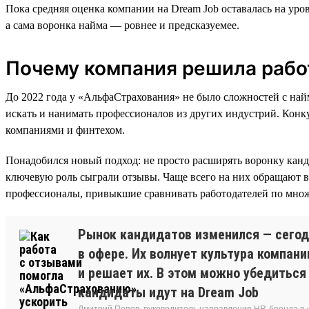
Пока средняя оценка компании на Dream Job оставалась на уров
а сама воронка найма — ровнее и предсказуемее.
Почему компания решила рабо
До 2022 года у «АльфаСтрахования» не было сложностей с най
искать и нанимать профессионалов из других индустрий. Конку
компаниями и финтехом.
Понадобился новый подход: не просто расширять воронку канди
ключевую роль сыграли отзывы. Чаще всего на них обращают в
профессионалы, привыкшие сравнивать работодателей по множ
Рынок кандидатов изменился — сегод
в офере. Их волнует культура компани
и решает их. В этом можно убедиться 
кандидаты идут на Dream Job
Дмитрий Попов, руководитель направления HR-бренда в