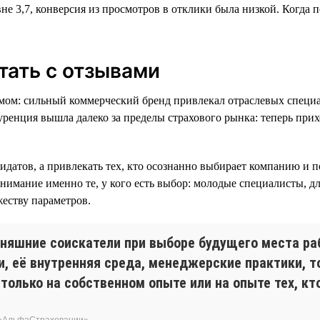
не 3,7, конверсия из просмотров в отклики была низкой. Когда 
тать с отзывами
мом: сильный коммерческий бренд привлекал отраслевых специа
ренция вышла далеко за пределы страхового рынка: теперь прих
датов, а привлекать тех, кто осознанно выбирает компанию и по
нимание именно те, у кого есть выбор: молодые специалисты, д
еству параметров.
няшние соискатели при выборе будущего места раб
и, её внутренняя среда, менеджерские практики, т
только на собственном опыте или на опыте тех, кт
 «АльфаСтраховании»