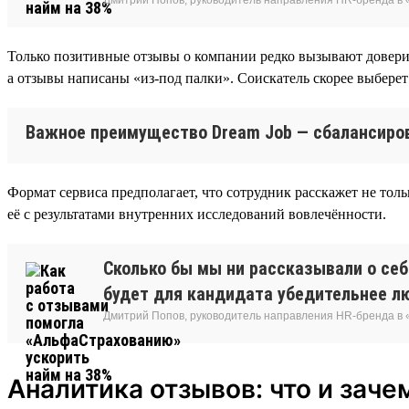
Только позитивные отзывы о компании редко вызывают доверие 
а отзывы написаны «из-под палки». Соискатель скорее выберет 
Важное преимущество Dream Job — сбалансиров
Формат сервиса предполагает, что сотрудник расскажет не толь
её с результатами внутренних исследований вовлечённости.
Сколько бы мы ни рассказывали о себе
будет для кандидата убедительнее л
Дмитрий Попов, руководитель направления HR-бренда в
Аналитика отзывов: что и заче