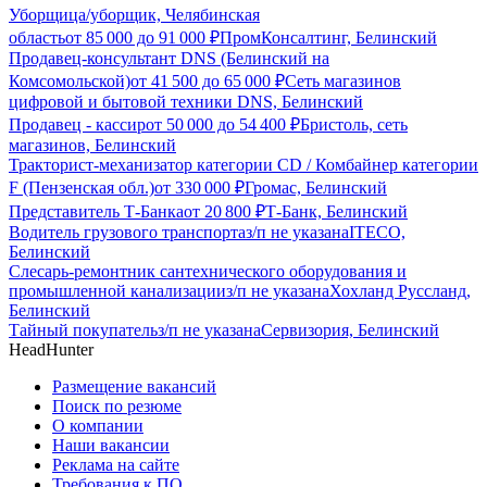
Уборщица/уборщик, Челябинская
область
от
85 000
до
91 000
₽
ПромКонсалтинг, Белинский
Продавец-консультант DNS (Белинский на
Комсомольской)
от
41 500
до
65 000
₽
Сеть магазинов
цифровой и бытовой техники DNS, Белинский
Продавец - кассир
от
50 000
до
54 400
₽
Бристоль, сеть
магазинов, Белинский
Тракторист-механизатор категории CD / Комбайнер категории
F (Пензенская обл.)
от
330 000
₽
Громас, Белинский
Представитель Т-Банка
от
20 800
₽
Т-Банк, Белинский
Водитель грузового транспорта
з/п не указана
ITECO,
Белинский
Слесарь-ремонтник сантехнического оборудования и
промышленной канализации
з/п не указана
Хохланд Руссланд,
Белинский
Тайный покупатель
з/п не указана
Сервизория, Белинский
HeadHunter
Размещение вакансий
Поиск по резюме
О компании
Наши вакансии
Реклама на сайте
Требования к ПО