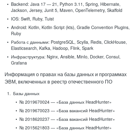
Backend:
Java 17 — 21, Python 3.11, Spring, Hibernate,
Jackson, Jersey, Junit 5, Maven, OpenTelemetry, Skaffold
IOS:
Swift, Ruby, Tuist
Android:
Kotlin, Kotlin Script (kts), Gradle Convention Plugins,
Ruby
Работа с данными:
PostgreSQL, Scylla, Redis, ClickHouse,
Elasticsearch, Kafka, Hadoop, Flink, Spark
Инфраструктура:
Nginx, Ansible, MinIo, Docker, Consul,
Grafana
Информация о правах на базы данных и программах
ЭВМ, включенных в реестр отечественного ПО
Базы данных
№ 2019670024 — «База данных HeadHunter»
№ 2019670023 — «База вакансий HeadHunter»
№ 2018620237 — «База вакансий HeadHunter»
№ 2015621803 — «База данных HeadHunter»