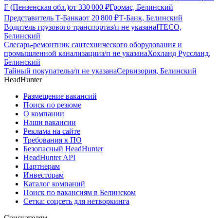
F (Пензенская обл.)
от
330 000
₽
Громас, Белинский
Представитель Т-Банка
от
20 800
₽
Т-Банк, Белинский
Водитель грузового транспорта
з/п не указана
ITECO,
Белинский
Слесарь-ремонтник сантехнического оборудования и
промышленной канализации
з/п не указана
Хохланд Руссланд,
Белинский
Тайный покупатель
з/п не указана
Сервизория, Белинский
HeadHunter
Размещение вакансий
Поиск по резюме
О компании
Наши вакансии
Реклама на сайте
Требования к ПО
Безопасный HeadHunter
HeadHunter API
Партнерам
Инвесторам
Каталог компаний
Поиск по вакансиям в Белинском
Сетка: соцсеть для нетворкинга
Соискателям