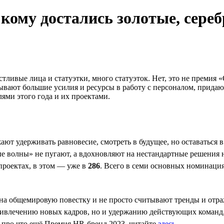
ому достались золотые, сере
стливые лица и статуэтки, много статуэток. Нет, это не преми
дывают большие усилия и ресурсы в работу с персоналом, прид
ями этого года и их проектами.
ют удерживать равновесие, смотреть в будущее, но оставаться в
ные волны» не пугают, а вдохновляют на нестандартные решения
роектах, в этом — уже в
286
. Всего в семи основных номинаци
на общемировую повестку и не просто считывают тренды и отра
ривлечению новых кадров, но и удержанию действующих команд,
, про что ещё Премия HR-бренд 2023, читайте
здесь
.