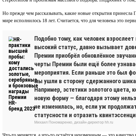
Но прежде чем рассказывать, какие новые открытия принесла П
мире исполнилось 18 лет. Считается, что для человека это п
Подобно тому, как человек взрослеет 
высокий статус, давно вызывает дове
Премии приобрёл обновлённое звучани
черты Премии были ещё более узнава
мероприятия. Если раньше это был ф
мы ушли в сторону сдержанного шика
Например, эстетики золотого цвета, 
новую форму — благодаря этому нельз
не изменилась, но, если уж продолжат
статусности и отразить квинтэссенц
Михаил Пономаренко, дизайн-директор hh.ru
Что-то меняется, а что-то остаётся неизменным — это качество