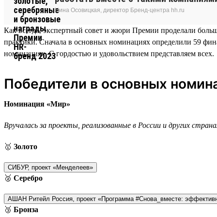
Нина Осовицкая, директор Бренд-центра hh.ru
Как всегда, экспертный совет и жюри Премии проделали бол
практики. Сначала в основных номинациях определили 59 фин
номинациях. С гордостью и удовольствием представляем всех.
Победители в основных номин
Номинация «Мир»
Вручалась за проекты, реализованные в России и других странах
🥇
Золото
СИБУР, проект «Менделеев»
🥈
Серебро
АШАН Ритейл Россия, проект «Программа #Снова_вместе: эффектив
🥉
Бронза