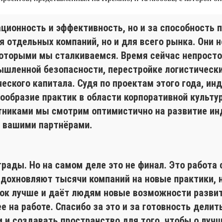
ационность и эффективность, но и за способность 
я отдельных компаний, но и для всего рынка. Они н
оторыми мы сталкиваемся. Время сейчас непростое
ышленной безопасности, перестройке логистически
еского капитала. Судя по проектам этого года, инд
образие практик в области корпоративной культур
стниками мы смотрим оптимистично на развитие ин
ь вашими партнёрами.
грады. Но на самом деле это не финал. Это работа
дохновляют тысячи компаний на новые практики, н
нок лучше и даёт людям новые возможности развит
е на работе. Спасибо за это и за готовность дели
 и создавать пространство для того, чтобы о лучш