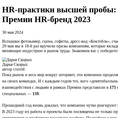
HR-практики высшей пробы: к
Премии HR-бренд 2023
30 мая 2024
Вспышки фотокамер, сцена, софиты, дресс-код «Коктейль», сча
29 мая мы в 18-й раз вручили призы компаниям, которые вкла
меняющие индустрию и рынок труда. Знакомим вас с победител
Дарья Скорых
автор статей
Пока рынок и весь мир вокруг штормит, эти компании продолжа
на своих командах. И с каждым годом тех, кого «девятибалль
взаимодействия с людьми в рамках Премии представили в
175
п
специальных —
159
.
Прошедший год вновь доказал, что компании чутко реагируют 
В 2023 году их работа и проекты были посвящены не только п
стереотипов и проблемам массового подбора. Подробнее о том