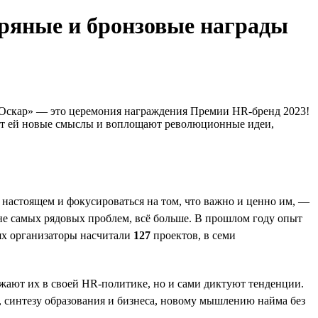
бряные и бронзовые награды
я «Оскар» — это церемония награждения Премии HR-бренд 2023!
ают ей новые смыслы и воплощают революционные идеи,
 настоящем и фокусироваться на том, что важно и ценно им, —
 не самых рядовых проблем, всё больше. В прошлом году опыт
ях организаторы насчитали
127
проектов, в семи
жают их в своей HR-политике, но и сами диктуют тенденции.
 синтезу образования и бизнеса, новому мышлению найма без