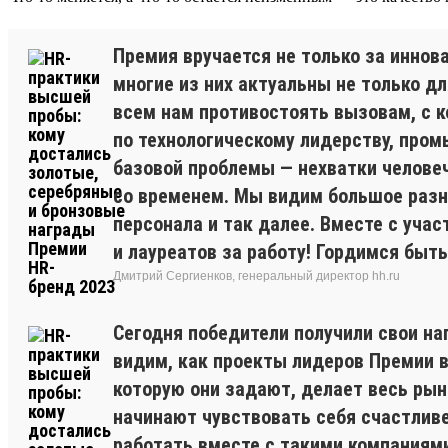
Премия вручается не только за иннов
многие из них актуальны не только дл
всем нам противостоять вызовам, с к
по технологическому лидерству, пром
базовой проблемы — нехватки человеч
со временем. Мы видим большое разно
персонала и так далее. Вместе с уча
и лауреатов за работу! Гордимся быт
Дмитрий Сергиенков, генеральный директор hh.ru
Сегодня победители получили свои на
видим, как проекты лидеров Премии в
которую они задают, делает весь ры
начинают чувствовать себя счастливе
работать вместе с такими компаниями