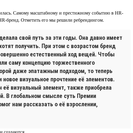
новилась. Самому масштабному и престижному событию в HR-
 HR-бренд. Отметить его мы решили ребрендингом.
делала свой путь за эти годы. Она давно имеет
хотят получить. При этом с возрастом бренд
 совершенно естественный ход вещей. Чтобы
или саму концепцию торжественного
порой даже эпатажным подходом, то теперь
 новое визуальное прочтение её элементов.
н её визуальный элемент, также приобрела
ой. В глобальном смысле суть Премии
омог нам рассказать о её взрослении,
и создаются.