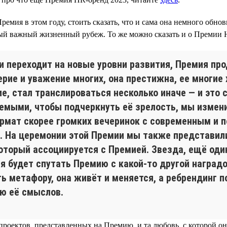
ремия в этом году, стоить сказать, что и сама она немного об
ервый важный жизненный рубеж. То же можно сказать и о Премии
и переходит на новые уровни развития, Премия про
рие и уважение многих, она престижна, ее многие 
е, стал транслироваться несколько иначе — и это
емыми, чтобы подчеркнуть её зрелость, мы измен
ормат скорее громких вечеринок с современным и 
. На церемонии этой Премии мы также представили
который ассоциируется с Премией. Звезда, ещё оди
я будет спутать Премию с какой-то другой наград
ь метафору, она живёт и меняется, а ребрендинг п
ию её смыслов.
 проектов, представленных на Премию, и та любовь, с которой он