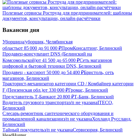
Полезные сервисы Роструда для предпринимателей: шаблоны
документов, консультации, онлайн-расчётчики
Вакансии дня
Уборщица/уборщик, Челябинская
область
от
85 000
до
91 000
₽
ПромКонсалтинг, Белинский
Продавец-консультант DNS (Белинский на
Комсомольской)
от
41 500
до
65 000
₽
Сеть магазинов
цифровой и бытовой техники DNS, Белинский
Продавец - кассир
от
50 000
до
54 400
₽
Бристоль, сеть
магазинов, Белинский
Тракторист-механизатор категории CD / Комбайнер категории
F (Пензенская обл.)
от
330 000
₽
Громас, Белинский
Представитель Т-Банка
от
20 800
₽
Т-Банк, Белинский
Водитель грузового транспорта
з/п не указана
ITECO,
Белинский
Слесарь-ремонтник сантехнического оборудования и
промышленной канализации
з/п не указана
Хохланд Руссланд,
Белинский
Тайный покупатель
з/п не указана
Сервизория, Белинский
HeadHunter