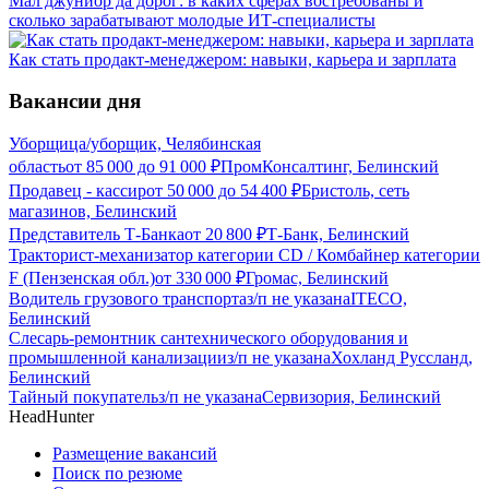
Мал джуниор да дорог: в каких сферах востребованы и
сколько зарабатывают молодые ИТ-специалисты
Как стать продакт-менеджером: навыки, карьера и зарплата
Вакансии дня
Уборщица/уборщик, Челябинская
область
от
85 000
до
91 000
₽
ПромКонсалтинг, Белинский
Продавец - кассир
от
50 000
до
54 400
₽
Бристоль, сеть
магазинов, Белинский
Представитель Т-Банка
от
20 800
₽
Т-Банк, Белинский
Тракторист-механизатор категории CD / Комбайнер категории
F (Пензенская обл.)
от
330 000
₽
Громас, Белинский
Водитель грузового транспорта
з/п не указана
ITECO,
Белинский
Слесарь-ремонтник сантехнического оборудования и
промышленной канализации
з/п не указана
Хохланд Руссланд,
Белинский
Тайный покупатель
з/п не указана
Сервизория, Белинский
HeadHunter
Размещение вакансий
Поиск по резюме