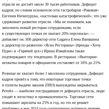
отрасли не достаёт около 30 тысяч работников. Дефицит
кадров, по словам основателя сети гастробаров «Раковая»
Евгения Ничипурука, «настолько катастрофический», что уже
сдерживает развитие отрасли. «Мы не понимаем, как
заполнить новый ресторан сотрудниками, если
в существующих точках не хватает 20% персонала», —
добавляет он. HR-директор сети Gagawa Елена Ваняшина
и директор по развитию «Ясно Рестораны» (бренды «Хочу
Пури» и «Горячий цех») Ирина Измайлова также
подтверждают эту тенденцию. В ресторанах «Якитория»
нехватка поваров и официантов составляет от 16% до 21%.
Рознице не хватает более 1 миллиона сотрудников. Дефицит
кадров привёл к тому, что некоторые торговые точки
и пункты выдачи заказов (ПВЗ) вынуждены закрываться.
Ретейл — наиболее пострадавшая от дефицита отрасль, люди
уходят в логистику и промышленность. Торговые сети
повышают зарплаты на 25% в год, но это не решает
проблемы: в мае 2024 года соотношение активных резюме