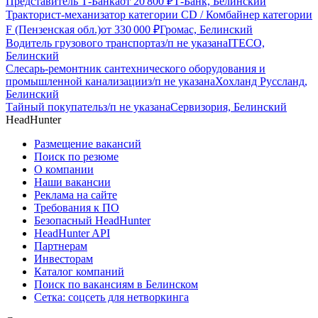
Представитель Т-Банка
от
20 800
₽
Т-Банк, Белинский
Тракторист-механизатор категории CD / Комбайнер категории
F (Пензенская обл.)
от
330 000
₽
Громас, Белинский
Водитель грузового транспорта
з/п не указана
ITECO,
Белинский
Слесарь-ремонтник сантехнического оборудования и
промышленной канализации
з/п не указана
Хохланд Руссланд,
Белинский
Тайный покупатель
з/п не указана
Сервизория, Белинский
HeadHunter
Размещение вакансий
Поиск по резюме
О компании
Наши вакансии
Реклама на сайте
Требования к ПО
Безопасный HeadHunter
HeadHunter API
Партнерам
Инвесторам
Каталог компаний
Поиск по вакансиям в Белинском
Сетка: соцсеть для нетворкинга