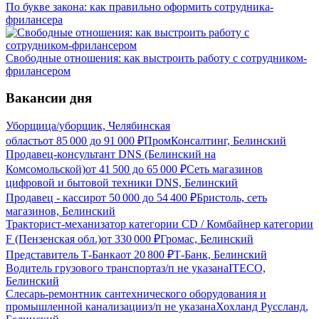
По букве закона: как правильно оформить сотрудника-
фрилансера
Свободные отношения: как выстроить работу с сотрудником-
фрилансером
Вакансии дня
Уборщица/уборщик, Челябинская
область
от
85 000
до
91 000
₽
ПромКонсалтинг, Белинский
Продавец-консультант DNS (Белинский на
Комсомольской)
от
41 500
до
65 000
₽
Сеть магазинов
цифровой и бытовой техники DNS, Белинский
Продавец - кассир
от
50 000
до
54 400
₽
Бристоль, сеть
магазинов, Белинский
Тракторист-механизатор категории CD / Комбайнер категории
F (Пензенская обл.)
от
330 000
₽
Громас, Белинский
Представитель Т-Банка
от
20 800
₽
Т-Банк, Белинский
Водитель грузового транспорта
з/п не указана
ITECO,
Белинский
Слесарь-ремонтник сантехнического оборудования и
промышленной канализации
з/п не указана
Хохланд Руссланд,