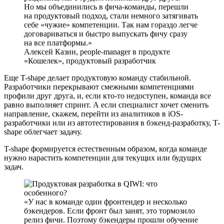
Но мы объединились в фича-команды, перешли
на продуктовый подход, стали немного затягивать
себе «чужие» компетенции. Так нам гораздо легче
договариваться и быстро выпускать фичу сразу
на все платформы.
Алексей Казин, people-manager в продукте
«Кошелек», продуктовый разработчик
Еще T-shape делает продуктовую команду стабильной.
Разработчики перекрывают смежными компетенциями
профили друг друга, и, если кто-то недоступен, команда все
равно выполняет спринт. А если специалист хочет сменить
направление, скажем, перейти из аналитиков в iOS-
разработчики или из автотестирования в бэкенд-разработку, T-
shape облегчает задачу.
T-shape формируется естественным образом, когда команде
нужно нарастить компетенции для текущих или будущих
задач.
У нас в команде один фронтендер и несколько
бэкендеров. Если фронт был занят, это тормозило
релиз фичи. Поэтому бэкендеры прошли обучение