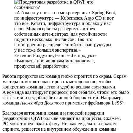
А бэкенд у нас — на микросервисах Spring Boot,
по инфраструктуре — Kubernetes, Argo CD и вот
это все. Кстати, инфраструктура и облако у нас
свои. Микросервисы развернуты в трех
собственных дата-центрах, для устойчивости
поднято несколько инстансов. Так что
в построении распределенной инфраструктуры
у нас тоже большая экспертиза.
Евгений Ролдухин, team lead в продукте
«Выплаты поставщикам металлолома»,
продуктовый разработчик
Работа продуктовых команд гибко строится по скрам. Скрам-
мастера помогают адаптировать методологию, чтобы
конкретная команда легко и удобно решала свои задачи.
А команда адаптирует процессы под себя так, чтобы это было
эффективно и удобно, без лишней бюрократии. Например,
команда
Александра Десятова
применяет фреймворк LeSS³.
Благодаря автономии команд и плоской иерархии
разработчики QIWI больше влияют на процессы. Скажем,
PO может предложить фичу. Но, как ее делать и в каком
спринте, решается на внутреннем обсуждении команды.