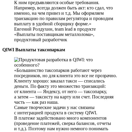
К ним предъявляются особые требования.
Например, всегда должен быть акт: кто сдал, что
именно, на чем привез и т.д. Мы оформляем
транзакцию по правилам регулятора и проводим
выплату в удобной сборщику форме.
Евгений Ролдухин, team lead в продукте
«Выплаты поставщикам металлолома»,
продуктовый разработчик
QIWI Выплаты таксопаркам
Большинство таксопарков работают через
посредников, но для клиента это все не прозрачно.
Клиенту хорошо: заказал такси — списались
деньги. По факту это множество транзакций:
от клиента — Яндексу, от него — таксопарку,
а затем — таксисту на карту или счет. Последняя
часть — как раз наша.
Самые творческие задачи у нас связаны
с интеграцией продукта в систему QIWI.
В платеже задействовано много компонентов
(проведение платежей, сверка балансов, отчеты
и т.д.). Поэтому нам нужно немного понимать