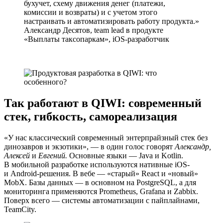
бухучет, схему движения денег (платежи,
комиссии и возвраты) и с учетом этого
настраивать и автоматизировать работу продукта.
Александр Десятов, team lead в продукте
«Выплаты таксопаркам», iOS-разработчик
Так работают в QIWI: современный
стек, гибкость, самореализация
«У нас классический современный энтерпрайзный стек без
динозавров и экзотики», — в один голос говорят
Александр,
Алексей
и
Евгений.
Основные языки — Java и Kotlin.
В мобильной разработке используются нативные iOS-
и Android-решения. В вебе — «старый» React и «новый»
MobX. Базы данных — в основном на PostgreSQL, а для
мониторинга применяются Prometheus, Grafana и Zabbix.
Поверх всего — системы автоматизации с пайплайнами,
TeamCity.