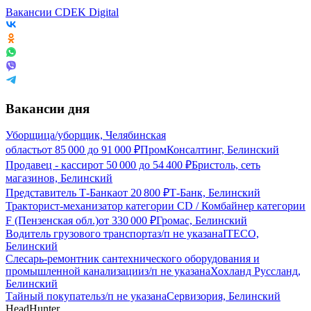
Вакансии CDEK Digital
Вакансии дня
Уборщица/уборщик, Челябинская
область
от
85 000
до
91 000
₽
ПромКонсалтинг, Белинский
Продавец - кассир
от
50 000
до
54 400
₽
Бристоль, сеть
магазинов, Белинский
Представитель Т-Банка
от
20 800
₽
Т-Банк, Белинский
Тракторист-механизатор категории CD / Комбайнер категории
F (Пензенская обл.)
от
330 000
₽
Громас, Белинский
Водитель грузового транспорта
з/п не указана
ITECO,
Белинский
Слесарь-ремонтник сантехнического оборудования и
промышленной канализации
з/п не указана
Хохланд Руссланд,
Белинский
Тайный покупатель
з/п не указана
Сервизория, Белинский
HeadHunter