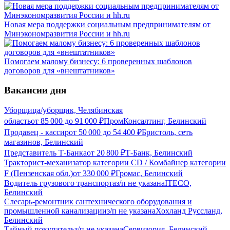
Новая мера поддержки социальным предпринимателям от
Минэкономразвития России и hh.ru
Помогаем малому бизнесу: 6 проверенных шаблонов
договоров для «внештатников»
Вакансии дня
Уборщица/уборщик, Челябинская
область
от
85 000
до
91 000
₽
ПромКонсалтинг, Белинский
Продавец - кассир
от
50 000
до
54 400
₽
Бристоль, сеть
магазинов, Белинский
Представитель Т-Банка
от
20 800
₽
Т-Банк, Белинский
Тракторист-механизатор категории CD / Комбайнер категории
F (Пензенская обл.)
от
330 000
₽
Громас, Белинский
Водитель грузового транспорта
з/п не указана
ITECO,
Белинский
Слесарь-ремонтник сантехнического оборудования и
промышленной канализации
з/п не указана
Хохланд Руссланд,
Белинский
Тайный покупатель
з/п не указана
Сервизория, Белинский