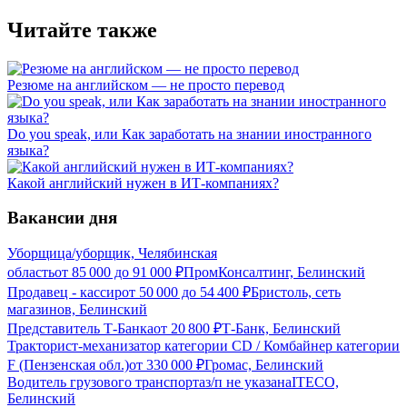
Читайте также
Резюме на английском — не просто перевод
Do you speak, или Как заработать на знании иностранного
языка?
Какой английский нужен в ИТ-компаниях?
Вакансии дня
Уборщица/уборщик, Челябинская
область
от
85 000
до
91 000
₽
ПромКонсалтинг, Белинский
Продавец - кассир
от
50 000
до
54 400
₽
Бристоль, сеть
магазинов, Белинский
Представитель Т-Банка
от
20 800
₽
Т-Банк, Белинский
Тракторист-механизатор категории CD / Комбайнер категории
F (Пензенская обл.)
от
330 000
₽
Громас, Белинский
Водитель грузового транспорта
з/п не указана
ITECO,
Белинский