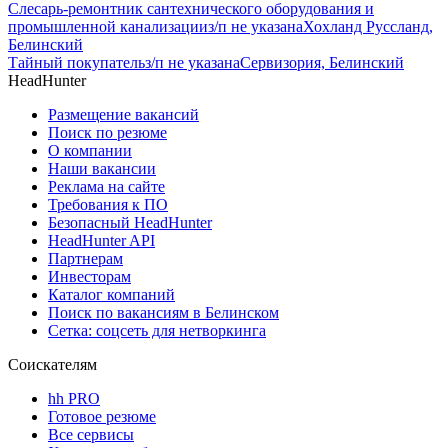
Слесарь-ремонтник сантехнического оборудования и
промышленной канализации
з/п не указана
Хохланд Руссланд,
Белинский
Тайный покупатель
з/п не указана
Сервизория, Белинский
HeadHunter
Размещение вакансий
Поиск по резюме
О компании
Наши вакансии
Реклама на сайте
Требования к ПО
Безопасный HeadHunter
HeadHunter API
Партнерам
Инвесторам
Каталог компаний
Поиск по вакансиям в Белинском
Сетка: соцсеть для нетворкинга
Соискателям
hh PRO
Готовое резюме
Все сервисы