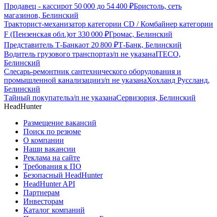
Продавец - кассир
от
50 000
до
54 400
₽
Бристоль, сеть
магазинов, Белинский
Тракторист-механизатор категории CD / Комбайнер категории
F (Пензенская обл.)
от
330 000
₽
Громас, Белинский
Представитель Т-Банка
от
20 800
₽
Т-Банк, Белинский
Водитель грузового транспорта
з/п не указана
ITECO,
Белинский
Слесарь-ремонтник сантехнического оборудования и
промышленной канализации
з/п не указана
Хохланд Руссланд,
Белинский
Тайный покупатель
з/п не указана
Сервизория, Белинский
HeadHunter
Размещение вакансий
Поиск по резюме
О компании
Наши вакансии
Реклама на сайте
Требования к ПО
Безопасный HeadHunter
HeadHunter API
Партнерам
Инвесторам
Каталог компаний