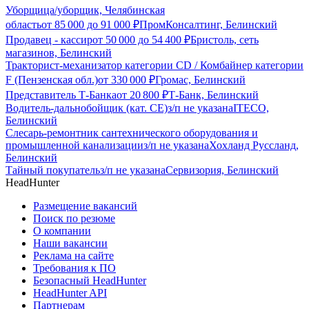
Уборщица/уборщик, Челябинская
область
от
85 000
до
91 000
₽
ПромКонсалтинг, Белинский
Продавец - кассир
от
50 000
до
54 400
₽
Бристоль, сеть
магазинов, Белинский
Тракторист-механизатор категории CD / Комбайнер категории
F (Пензенская обл.)
от
330 000
₽
Громас, Белинский
Представитель Т-Банка
от
20 800
₽
Т-Банк, Белинский
Водитель-дальнобойщик (кат. CE)
з/п не указана
ITECO,
Белинский
Слесарь-ремонтник сантехнического оборудования и
промышленной канализации
з/п не указана
Хохланд Руссланд,
Белинский
Тайный покупатель
з/п не указана
Сервизория, Белинский
HeadHunter
Размещение вакансий
Поиск по резюме
О компании
Наши вакансии
Реклама на сайте
Требования к ПО
Безопасный HeadHunter
HeadHunter API
Партнерам