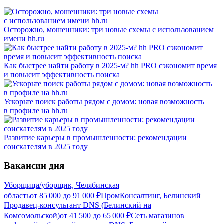
Осторожно, мошенники: три новые схемы с использованием
имени hh.ru
Как быстрее найти работу в 2025-м? hh PRO сэкономит время
и повысит эффективность поиска
Ускорьте поиск работы рядом с домом: новая возможность
в профиле на hh.ru
Развитие карьеры в промышленности: рекомендации
соискателям в 2025 году
Вакансии дня
Уборщица/уборщик, Челябинская
область
от
85 000
до
91 000
₽
ПромКонсалтинг, Белинский
Продавец-консультант DNS (Белинский на
Комсомольской)
от
41 500
до
65 000
₽
Сеть магазинов