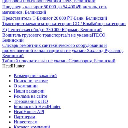
цифровой и бытовой техники DNS, Белинский
Продавец - кассир
от
50 000
до
54 400
₽
Бристоль, сеть
магазинов, Белинский
Представитель Т-Банка
от
20 800
₽
Т-Банк, Белинский
Тракторист-механизатор категории CD / Комбайнер категории
F (Пензенская обл.)
от
330 000
₽
Громас, Белинский
Водитель грузового транспорта
з/п не указана
ITECO,
Белинский
Слесарь-ремонтник сантехнического оборудования и
промышленной канализации
з/п не указана
Хохланд Руссланд,
Белинский
Тайный покупатель
з/п не указана
Сервизория, Белинский
HeadHunter
Размещение вакансий
Поиск по резюме
О компании
Наши вакансии
Реклама на сайте
Требования к ПО
Безопасный HeadHunter
HeadHunter API
Партнерам
Инвесторам
Каталог компаний