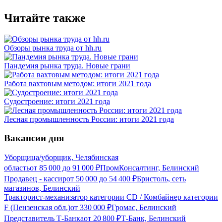
Читайте также
Обзоры рынка труда от hh.ru
Пандемия рынка труда. Новые грани
Работа вахтовым методом: итоги 2021 года
Судостроение: итоги 2021 года
Лесная промышленность России: итоги 2021 года
Вакансии дня
Уборщица/уборщик, Челябинская
область
от
85 000
до
91 000
₽
ПромКонсалтинг, Белинский
Продавец - кассир
от
50 000
до
54 400
₽
Бристоль, сеть
магазинов, Белинский
Тракторист-механизатор категории CD / Комбайнер категории
F (Пензенская обл.)
от
330 000
₽
Громас, Белинский
Представитель Т-Банка
от
20 800
₽
Т-Банк, Белинский