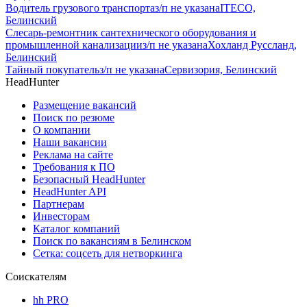
Водитель грузового транспорта
з/п не указана
ITECO,
Белинский
Слесарь-ремонтник сантехнического оборудования и
промышленной канализации
з/п не указана
Хохланд Руссланд,
Белинский
Тайный покупатель
з/п не указана
Сервизория, Белинский
HeadHunter
Размещение вакансий
Поиск по резюме
О компании
Наши вакансии
Реклама на сайте
Требования к ПО
Безопасный HeadHunter
HeadHunter API
Партнерам
Инвесторам
Каталог компаний
Поиск по вакансиям в Белинском
Сетка: соцсеть для нетворкинга
Соискателям
hh PRO