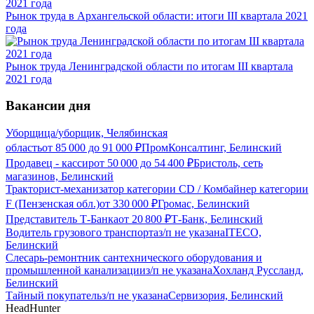
Рынок труда в Архангельской области: итоги III квартала 2021
года
Рынок труда Ленинградской области по итогам III квартала
2021 года
Вакансии дня
Уборщица/уборщик, Челябинская
область
от
85 000
до
91 000
₽
ПромКонсалтинг, Белинский
Продавец - кассир
от
50 000
до
54 400
₽
Бристоль, сеть
магазинов, Белинский
Тракторист-механизатор категории CD / Комбайнер категории
F (Пензенская обл.)
от
330 000
₽
Громас, Белинский
Представитель Т-Банка
от
20 800
₽
Т-Банк, Белинский
Водитель грузового транспорта
з/п не указана
ITECO,
Белинский
Слесарь-ремонтник сантехнического оборудования и
промышленной канализации
з/п не указана
Хохланд Руссланд,
Белинский
Тайный покупатель
з/п не указана
Сервизория, Белинский
HeadHunter