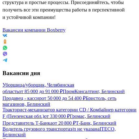
структура и простые процессы. Присоединяйтесь, чтобы
получить все эти преимущества работы в перспективной
и устойчивой компании!
Вакансии компании Boxberry
Вакансии дня
Уборщица/уборщик, Челябинская
область
от
85 000
до
91 000
₽
ПромКонсалтинг, Белинский
Продавец - кассир
от
50 000
до
54 400
₽
Бристоль, сеть
магазинов, Белинский
Тракторист-механизатор категории CD / Комбайнер категории
F (Пензенская обл.)
от
330 000
₽
Громас, Белинский
Представитель Т-Банка
от
20 800
₽
Т-Банк, Белинский
Водитель грузового транспорта
з/п не указана
ITECO,
Белинский