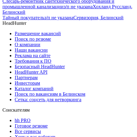
Слесарь-ремонтник сантехнического оборудования и
промышленной канализации
з/п не указана
Хохланд Руссланд,
Белинский
Тайный покупатель
з/п не указана
Сервизория, Белинский
HeadHunter
Размещение вакансий
Поиск по резюме
О компании
Наши вакансии
Реклама на сайте
Требования к ПО
Безопасный HeadHunter
HeadHunter API
Партнерам
Инвесторам
Каталог компаний
Поиск по вакансиям в Белинском
Сетка: соцсеть для нетворкинга
Соискателям
hh PRO
Готовое резюме
Все сервисы
Хочу у вас работать