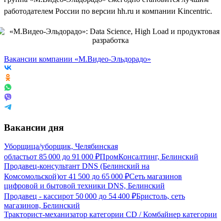
работодателем России по версии hh.ru и компании Kincentric.
Вакансии компании «М.Видео-Эльдорадо»
Вакансии дня
Уборщица/уборщик, Челябинская
область
от
85 000
до
91 000
₽
ПромКонсалтинг, Белинский
Продавец-консультант DNS (Белинский на
Комсомольской)
от
41 500
до
65 000
₽
Сеть магазинов
цифровой и бытовой техники DNS, Белинский
Продавец - кассир
от
50 000
до
54 400
₽
Бристоль, сеть
магазинов, Белинский
Тракторист-механизатор категории CD / Комбайнер категории