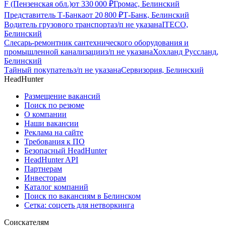
F (Пензенская обл.)
от
330 000
₽
Громас, Белинский
Представитель Т-Банка
от
20 800
₽
Т-Банк, Белинский
Водитель грузового транспорта
з/п не указана
ITECO,
Белинский
Слесарь-ремонтник сантехнического оборудования и
промышленной канализации
з/п не указана
Хохланд Руссланд,
Белинский
Тайный покупатель
з/п не указана
Сервизория, Белинский
HeadHunter
Размещение вакансий
Поиск по резюме
О компании
Наши вакансии
Реклама на сайте
Требования к ПО
Безопасный HeadHunter
HeadHunter API
Партнерам
Инвесторам
Каталог компаний
Поиск по вакансиям в Белинском
Сетка: соцсеть для нетворкинга
Соискателям