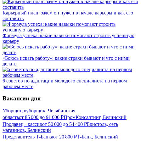
Карьерный план: зачем он нужен в начале карьеры и как его
составить
Формула успеха: какие навыки помогают строить успешную
карьеру
«Боюсь искать работу»: какие страхи бывают и что с ними
делать
6 советов по адаптации молодого специалиста на первом
рабочем месте
Вакансии дня
Уборщица/уборщик, Челябинская
область
от
85 000
до
91 000
₽
ПромКонсалтинг, Белинский
Продавец - кассир
от
50 000
до
54 400
₽
Бристоль, сеть
магазинов, Белинский
Представитель Т-Банка
от
20 800
₽
Т-Банк, Белинский