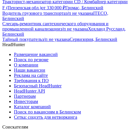
Тракторист-механизатор категории CD / Комбайнер категории
F (Пензенская обл.)
от
330 000
₽
Громас, Белинский
Водитель грузового транспорта
з/п не указана
ITECO,
Белинский
Слесарь-ремонтник сантехнического оборудования и
промышленной канализации
з/п не указана
Хохланд Руссланд,
Белинский
Тайный покупатель
з/п не указана
Сервизория, Белинский
HeadHunter
Размещение вакансий
Поиск по резюме
О компании
Наши вакансии
Реклама на сайте
Требования к ПО
Безопасный HeadHunter
HeadHunter API
Партнерам
Инвесторам
Каталог компаний
Поиск по вакансиям в Белинском
Сетка: соцсеть для нетворкинга
Соискателям