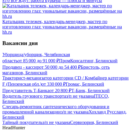
Его все ждут: работа курьера — плюсы и минусы
Катальщик тележек, календарь-менеджер, мастер по
изготовлению глаз: уникальные вакансии, размещённые на
hh.ru
Вакансии дня
Уборщица/уборщик, Челябинская
область
от
85 000
до
91 000
₽
ПромКонсалтинг, Белинский
Продавец - кассир
от
50 000
до
54 400
₽
Бристоль, сеть
магазинов, Белинский
Тракторист-механизатор категории CD / Комбайнер категории
F (Пензенская обл.)
от
330 000
₽
Громас, Белинский
Представитель Т-Банка
от
20 800
₽
Т-Банк, Белинский
Водитель грузового транспорта
з/п не указана
ITECO,
Белинский
Слесарь-ремонтник сантехнического оборудования и
промышленной канализации
з/п не указана
Хохланд Руссланд,
Белинский
Тайный покупатель
з/п не указана
Сервизория, Белинский
HeadHunter