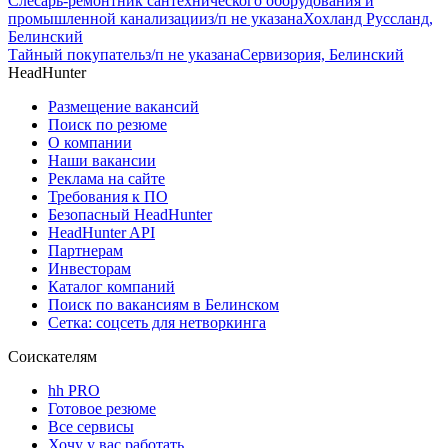
Слесарь-ремонтник сантехнического оборудования и
промышленной канализации
з/п не указана
Хохланд Руссланд,
Белинский
Тайный покупатель
з/п не указана
Сервизория, Белинский
HeadHunter
Размещение вакансий
Поиск по резюме
О компании
Наши вакансии
Реклама на сайте
Требования к ПО
Безопасный HeadHunter
HeadHunter API
Партнерам
Инвесторам
Каталог компаний
Поиск по вакансиям в Белинском
Сетка: соцсеть для нетворкинга
Соискателям
hh PRO
Готовое резюме
Все сервисы
Хочу у вас работать