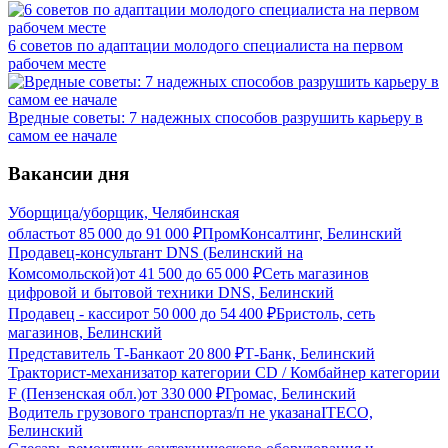
6 советов по адаптации молодого специалиста на первом
рабочем месте
Вредные советы: 7 надежных способов разрушить карьеру в
самом ее начале
Вакансии дня
Уборщица/уборщик, Челябинская
область
от
85 000
до
91 000
₽
ПромКонсалтинг, Белинский
Продавец-консультант DNS (Белинский на
Комсомольской)
от
41 500
до
65 000
₽
Сеть магазинов
цифровой и бытовой техники DNS, Белинский
Продавец - кассир
от
50 000
до
54 400
₽
Бристоль, сеть
магазинов, Белинский
Представитель Т-Банка
от
20 800
₽
Т-Банк, Белинский
Тракторист-механизатор категории CD / Комбайнер категории
F (Пензенская обл.)
от
330 000
₽
Громас, Белинский
Водитель грузового транспорта
з/п не указана
ITECO,
Белинский